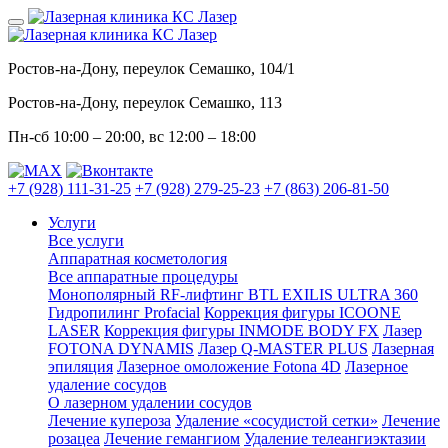
Ростов-на-Дону, переулок Семашко, 104/1
Ростов-на-Дону, переулок Семашко, 113
Пн-сб
10:00 – 20:00
, вс
12:00 – 18:00
+7 (928) 111-31-25
+7 (928) 279-25-23
+7 (863) 206-81-50
Услуги
Все услуги
Аппаратная косметология
Все аппаратные процедуры
Монополярный RF-лифтинг BTL EXILIS ULTRA 360
Гидропилинг Profacial
Коррекция фигуры ICOONE
LASER
Коррекция фигуры INMODE BODY FX
Лазер
FOTONA DYNAMIS
Лазер Q-MASTER PLUS
Лазерная
эпиляция
Лазерное омоложение Fotona 4D
Лазерное
удаление сосудов
О лазерном удалении сосудов
Лечение купероза
Удаление «сосудистой сетки»
Лечение
розацеа
Лечение гемангиом
Удаление телеангиэктазии