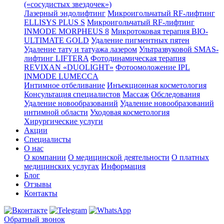
(«сосудистых звездочек»)
Лазерный эндолифтинг
Микроигольчатый RF-лифтинг
ELLISYS PLUS S
Микроигольчатый RF-лифтинг
INMODE MORPHEUS 8
Микротоковая терапия BIO-
ULTIMATE GOLD
Удаление пигментных пятен
Удаление тату и татуажа лазером
Ультразвуковой SMAS-
лифтинг LIFTERA
Фотодинамическая терапия
REVIXAN «DUOLIGHT»
Фотоомоложение IPL
INMODE LUMECCA
Интимное отбеливание
Инъекционная косметология
Консультация специалистов
Массаж
Обследования
Удаление новообразований
Удаление новообразований
интимной области
Уходовая косметология
Хирургические услуги
Акции
Специалисты
О нас
О компании
О медицинской деятельности
О платных
медицинских услугах
Информация
Блог
Отзывы
Контакты
Обратный звонок