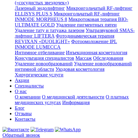
(«сосудистых звездочек»)
Лазерный эндолифтинг
Микроигольчатый RF-лифтинг
ELLISYS PLUS S
Микроигольчатый RF-лифтинг
INMODE MORPHEUS 8
Микротоковая терапия BIO-
ULTIMATE GOLD
Удаление пигментных пятен
Удаление тату и татуажа лазером
Ультразвуковой SMAS-
лифтинг LIFTERA
Фотодинамическая терапия
REVIXAN «DUOLIGHT»
Фотоомоложение IPL
INMODE LUMECCA
Интимное отбеливание
Инъекционная косметология
Консультация специалистов
Массаж
Обследования
Удаление новообразований
Удаление новообразований
интимной области
Уходовая косметология
Хирургические услуги
Акции
Специалисты
О нас
О компании
О медицинской деятельности
О платных
медицинских услугах
Информация
Блог
Отзывы
Контакты
Обратный звонок