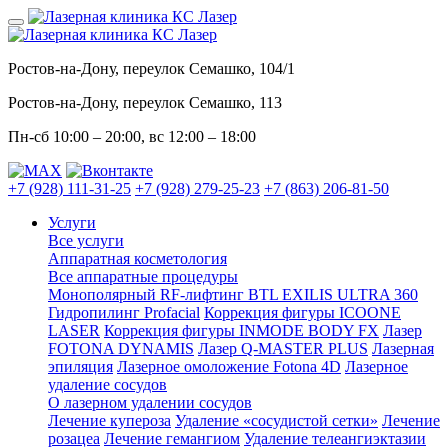
Ростов-на-Дону, переулок Семашко, 104/1
Ростов-на-Дону, переулок Семашко, 113
Пн-сб
10:00 – 20:00
, вс
12:00 – 18:00
+7 (928) 111-31-25
+7 (928) 279-25-23
+7 (863) 206-81-50
Услуги
Все услуги
Аппаратная косметология
Все аппаратные процедуры
Монополярный RF-лифтинг BTL EXILIS ULTRA 360
Гидропилинг Profacial
Коррекция фигуры ICOONE
LASER
Коррекция фигуры INMODE BODY FX
Лазер
FOTONA DYNAMIS
Лазер Q-MASTER PLUS
Лазерная
эпиляция
Лазерное омоложение Fotona 4D
Лазерное
удаление сосудов
О лазерном удалении сосудов
Лечение купероза
Удаление «сосудистой сетки»
Лечение
розацеа
Лечение гемангиом
Удаление телеангиэктазии