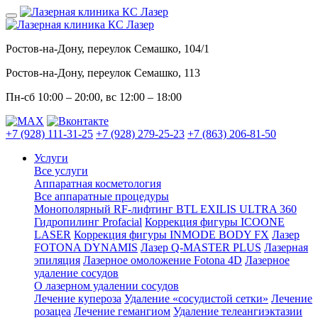
Ростов-на-Дону, переулок Семашко, 104/1
Ростов-на-Дону, переулок Семашко, 113
Пн-сб
10:00 – 20:00
, вс
12:00 – 18:00
+7 (928) 111-31-25
+7 (928) 279-25-23
+7 (863) 206-81-50
Услуги
Все услуги
Аппаратная косметология
Все аппаратные процедуры
Монополярный RF-лифтинг BTL EXILIS ULTRA 360
Гидропилинг Profacial
Коррекция фигуры ICOONE
LASER
Коррекция фигуры INMODE BODY FX
Лазер
FOTONA DYNAMIS
Лазер Q-MASTER PLUS
Лазерная
эпиляция
Лазерное омоложение Fotona 4D
Лазерное
удаление сосудов
О лазерном удалении сосудов
Лечение купероза
Удаление «сосудистой сетки»
Лечение
розацеа
Лечение гемангиом
Удаление телеангиэктазии