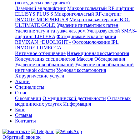
(«сосудистых звездочек»)
Лазерный эндолифтинг
Микроигольчатый RF-лифтинг
ELLISYS PLUS S
Микроигольчатый RF-лифтинг
INMODE MORPHEUS 8
Микротоковая терапия BIO-
ULTIMATE GOLD
Удаление пигментных пятен
Удаление тату и татуажа лазером
Ультразвуковой SMAS-
лифтинг LIFTERA
Фотодинамическая терапия
REVIXAN «DUOLIGHT»
Фотоомоложение IPL
INMODE LUMECCA
Интимное отбеливание
Инъекционная косметология
Консультация специалистов
Массаж
Обследования
Удаление новообразований
Удаление новообразований
интимной области
Уходовая косметология
Хирургические услуги
Акции
Специалисты
О нас
О компании
О медицинской деятельности
О платных
медицинских услугах
Информация
Блог
Отзывы
Контакты
Обратный звонок