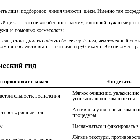
ь лица: подбородок, линия челюсти, щёки. Именно там сосредо
ый цикл — это не «особенность кожи», с которой нужно миритьс
ружи (с помощью косметолога).
еды, стоит думать о чём-то более серьёзном, чем точечный спот
езами и последствиями — пятнами и рубчиками. Это не замена 
ческий гид
о происходит с кожей
Что делать
Мягкое очищение, увлажнение
увствительность, воспаления
успокаивающие компоненты
Активный уход, новые компон
отность, ровный тон
процедуры
ты
Наслаждаться и фиксировать в 
Лёгкие текстуры, противовос
поры, отёки, воспаления