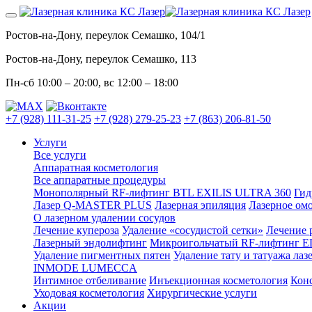
Ростов-на-Дону, переулок Семашко, 104/1
Ростов-на-Дону, переулок Семашко, 113
Пн-сб
10:00 – 20:00
, вс
12:00 – 18:00
+7 (928) 111-31-25
+7 (928) 279-25-23
+7 (863) 206-81-50
Услуги
Все услуги
Аппаратная косметология
Все аппаратные процедуры
Монополярный RF-лифтинг BTL EXILIS ULTRA 360
Гид
Лазер Q-MASTER PLUS
Лазерная эпиляция
Лазерное ом
О лазерном удалении сосудов
Лечение купероза
Удаление «сосудистой сетки»
Лечение 
Лазерный эндолифтинг
Микроигольчатый RF-лифтинг E
Удаление пигментных пятен
Удаление тату и татуажа лаз
INMODE LUMECCA
Интимное отбеливание
Инъекционная косметология
Конс
Уходовая косметология
Хирургические услуги
Акции