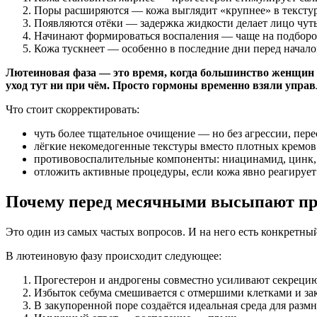
Поры расширяются — кожа выглядит «крупнее» в текстур
Появляются отёки — задержка жидкости делает лицо чуть
Начинают формироваться воспаления — чаще на подбород
Кожа тускнеет — особенно в последние дни перед начал
Лютеиновая фаза — это время, когда большинство женщин ду
уход тут ни при чём. Просто гормоны временно взяли управ
Что стоит скорректировать:
чуть более тщательное очищение — но без агрессии, пер
лёгкие некомедогенные текстуры вместо плотных кремов
противовоспалительные компоненты: ниацинамид, цинк, 
отложить активные процедуры, если кожа явно реагирует
Почему перед месячными высыпают пр
Это один из самых частых вопросов. И на него есть конкретный
В лютеиновую фазу происходит следующее:
Прогестерон и андрогены совместно усиливают секрецию
Избыток себума смешивается с отмершими клетками и за
В закупоренной поре создаётся идеальная среда для размн