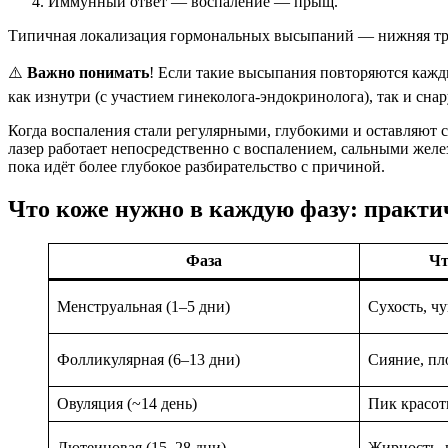
Иммунный ответ — воспаление — прыщ.
Типичная локализация гормональных высыпаний — нижняя трет
⚠️
Важно понимать
! Если такие высыпания повторяются кажд
как изнутри (с участием гинеколога-эндокринолога), так и сна
Когда воспаления стали регулярными, глубокими и оставляют сл
лазер работает непосредственно с воспалением, сальными жел
пока идёт более глубокое разбирательство с причиной.
Что коже нужно в каждую фазу: практи
Фаза
Чт
Менструальная (1–5 дни)
Сухость, ч
Фолликулярная (6–13 дни)
Сияние, пл
Овуляция (~14 день)
Пик красо
Лютеиновая (15–28 дни)
Жирность, 