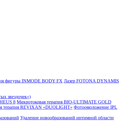
ция фигуры INMODE BODY FX
Лазер FOTONA DYNAMIS
тых звездочек»)
HEUS 8
Микротоковая терапия BIO-ULTIMATE GOLD
ая терапия REVIXAN «DUOLIGHT»
Фотоомоложение IPL
разований
Удаление новообразований интимной области