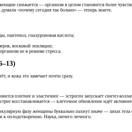
женщин снижается — организм в целом становится более чувст
 думали «почему сегодня так больно» — теперь знаете.
ы, пантенол, гиалуроновая кислота;
еров, восковой эпиляции;
организм не в режиме стресса.
6–13)
т, и кожа это замечает почти сразу.
новится плотнее и эластичнее — эстроген запускает синтез колл
стрее восстанавливается — клеточное обновление идёт активнее
икулярную фазу женщины буквально пахнут иначе — запах тела
 к оплодотворению. Наука, ничего личного.