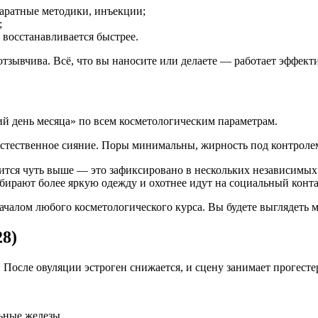
аратные методики, инъекции;
;
восстанавливается быстрее.
тзывчива. Всё, что вы наносите или делаете — работает эффект
ий день месяца» по всем косметологическим параметрам.
естественное сияние. Поры минимальны, жирность под контроле
тся чуть выше — это зафиксировано в нескольких независимых 
бирают более яркую одежду и охотнее идут на социальный конт
началом любого косметологического курса. Вы будете выглядеть
28)
. После овуляции эстроген снижается, и сцену занимает прогесте
ьные железы.