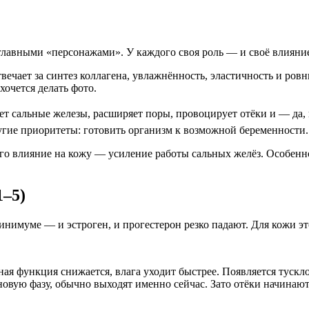
главными «персонажами». У каждого своя роль — и своё влияние
ает за синтез коллагена, увлажнённость, эластичность и ровный
хочется делать фото.
т сальные железы, расширяет поры, провоцирует отёки и — да,
ругие приоритеты: готовить организм к возможной беременности.
Его влияние на кожу — усиление работы сальных желёз. Особенно
1–5)
нимуме — и эстроген, и прогестерон резко падают. Для кожи это
ая функция снижается, влага уходит быстрее. Появляется тускл
вую фазу, обычно выходят именно сейчас. Зато отёки начинают