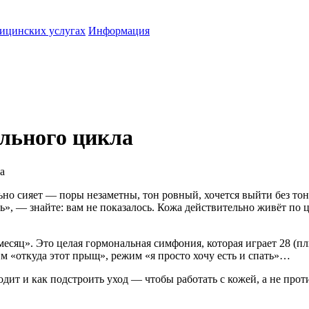
ицинских услугах
Информация
льного цикла
а
но сияет — поры незаметны, тон ровный, хочется выйти без тонал
ь», — знайте: вам не показалось. Кожа действительно живёт по 
есяц». Это целая гормональная симфония, которая играет 28 (п
 «откуда этот прыщ», режим «я просто хочу есть и спать»…
одит и как подстроить уход — чтобы работать с кожей, а не проти