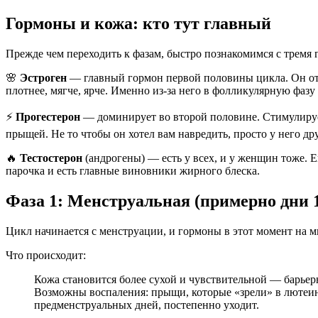
Гормоны и кожа: кто тут главный
Прежде чем переходить к фазам, быстро познакомимся с тремя 
🌸
Эстроген
— главный гормон первой половины цикла. Он отвеч
плотнее, мягче, ярче. Именно из-за него в фолликулярную фазу 
⚡
Прогестерон
— доминирует во второй половине. Стимулируе
прыщей. Не то чтобы он хотел вам навредить, просто у него д
🔥
Тестостерон
(андрогены) — есть у всех, и у женщин тоже. 
парочка и есть главные виновники жирного блеска.
Фаза 1: Менструальная (примерно дни 
Цикл начинается с менструации, и гормоны в этот момент на ми
Что происходит:
Кожа становится более сухой и чувствительной — барьерн
Возможны воспаления: прыщи, которые «зрели» в лютеино
предменструальных дней, постепенно уходит.