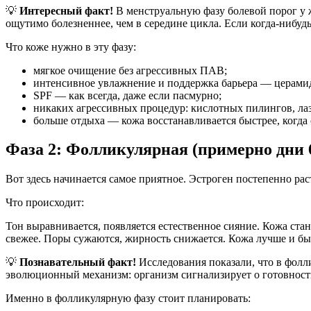
💡
Интересный факт!
В менструальную фазу болевой порог у 
ощутимо болезненнее, чем в середине цикла. Если когда-нибудь
Что коже нужно в эту фазу:
мягкое очищение без агрессивных ПАВ;
интенсивное увлажнение и поддержка барьера — церамид
SPF — как всегда, даже если пасмурно;
никаких агрессивных процедур: кислотных пилингов, лаз
больше отдыха — кожа восстанавливается быстрее, когда 
Фаза 2: Фолликулярная (примерно дни 
Вот здесь начинается самое приятное. Эстроген постепенно растё
Что происходит:
Тон выравнивается, появляется естественное сияние. Кожа ста
свежее. Поры сужаются, жирность снижается. Кожа лучше и бы
💡
Познавательный факт!
Исследования показали, что в фолл
эволюционный механизм: организм сигнализирует о готовности
Именно в фолликулярную фазу стоит планировать: