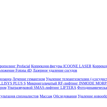
ропилинг Profacial
Коррекция фигуры ICOONE LASER
Коррек
оложение Fotona 4D
Лазерное удаление сосудов
розацеа
Лечение гемангиом
Удаление телеангиэктазии («сосудис
LLISYS PLUS S
Микроигольчатый RF-лифтинг INMODE MORP
ером
Ультразвуковой SMAS-лифтинг LIFTERA
Фотодинамическ
ультация специалистов
Массаж
Обследования
Удаление новооб