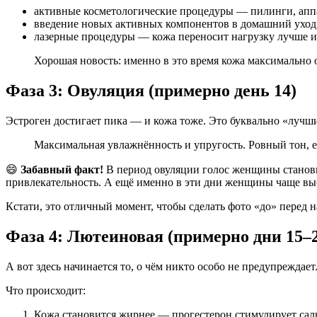
активные косметологические процедуры — пилинги, апп
введение новых активных компонентов в домашний уход
лазерные процедуры — кожа переносит нагрузку лучше и 
Хорошая новость: именно в это время кожа максимально о
Фаза 3: Овуляция (примерно день 14)
Эстроген достигает пика — и кожа тоже. Это буквально «лучш
Максимальная увлажнённость и упругость. Ровный тон, 
😄
Забавный факт!
В период овуляции голос женщины станови
привлекательность. А ещё именно в эти дни женщины чаще вы
Кстати, это отличный момент, чтобы сделать фото «до» перед 
Фаза 4: Лютеиновая (примерно дни 15–
А вот здесь начинается то, о чём никто особо не предупреждает
Что происходит:
Кожа становится жирнее — прогестерон стимулирует сал