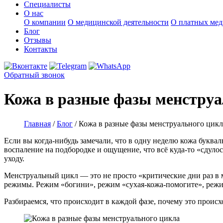
Специалисты
О нас
О компании
О медицинской деятельности
О платных мед
Блог
Отзывы
Контакты
Обратный звонок
Кожа в разные фазы менструа
Главная
/
Блог
/
Кожа в разные фазы менструального цикл
Если вы когда-нибудь замечали, что в одну неделю кожа букваль
воспаление на подбородке и ощущение, что всё куда-то «сдулос
уходу.
Менструальный цикл — это не просто «критические дни раз в м
режимы. Режим «богини», режим «сухая-кожа-помогите», режим
Разбираемся, что происходит в каждой фазе, почему это происх