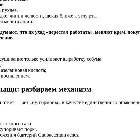
е.
 пухлее.
ке, линии челюсти, щеках ближе к углу рта.
ом менструации.
мают, что их уход «перестал работать», меняют крем, покуп
ление.
есушивание только усиливает выработку себума;
;
азелаиновая кислота;
 воспалением.
ыщи: разбираем механизм
 ответ — без «ну, гормоны» в качестве единственного объяснени
 кожного сала.
купоривает поры.
ожения бактерий Cutibacterium acnes.