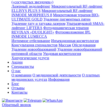
(«сосудистых звездочек»)
Лазерный эндолифтинг
Микроигольчатый RF-лифтинг
ELLISYS PLUS S
Микроигольчатый RF-лифтинг
INMODE MORPHEUS 8
Микротоковая терапия BIO-
ULTIMATE GOLD
Удаление пигментных пятен
Удаление тату и татуажа лазером
Ультразвуковой SMAS-
лифтинг LIFTERA
Фотодинамическая терапия
REVIXAN «DUOLIGHT»
Фотоомоложение IPL
INMODE LUMECCA
Интимное отбеливание
Инъекционная косметология
Консультация специалистов
Массаж
Обследования
Удаление новообразований
Удаление новообразований
интимной области
Уходовая косметология
Хирургические услуги
Акции
Специалисты
О нас
О компании
О медицинской деятельности
О платных
медицинских услугах
Информация
Блог
Отзывы
Контакты
Обратный звонок