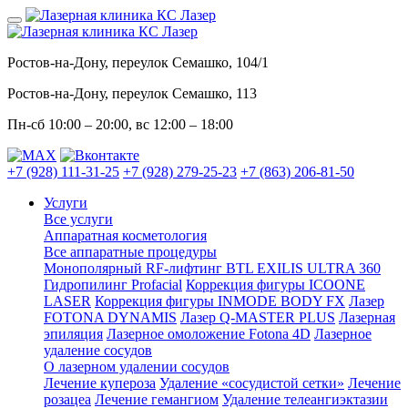
Ростов-на-Дону, переулок Семашко, 104/1
Ростов-на-Дону, переулок Семашко, 113
Пн-сб
10:00 – 20:00
, вс
12:00 – 18:00
+7 (928) 111-31-25
+7 (928) 279-25-23
+7 (863) 206-81-50
Услуги
Все услуги
Аппаратная косметология
Все аппаратные процедуры
Монополярный RF-лифтинг BTL EXILIS ULTRA 360
Гидропилинг Profacial
Коррекция фигуры ICOONE
LASER
Коррекция фигуры INMODE BODY FX
Лазер
FOTONA DYNAMIS
Лазер Q-MASTER PLUS
Лазерная
эпиляция
Лазерное омоложение Fotona 4D
Лазерное
удаление сосудов
О лазерном удалении сосудов
Лечение купероза
Удаление «сосудистой сетки»
Лечение
розацеа
Лечение гемангиом
Удаление телеангиэктазии