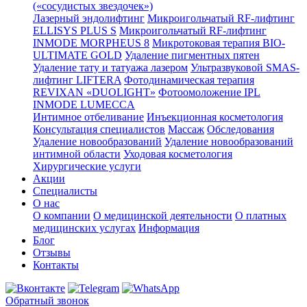
(«сосудистых звездочек»)
Лазерный эндолифтинг
Микроигольчатый RF-лифтинг
ELLISYS PLUS S
Микроигольчатый RF-лифтинг
INMODE MORPHEUS 8
Микротоковая терапия BIO-
ULTIMATE GOLD
Удаление пигментных пятен
Удаление тату и татуажа лазером
Ультразвуковой SMAS-
лифтинг LIFTERA
Фотодинамическая терапия
REVIXAN «DUOLIGHT»
Фотоомоложение IPL
INMODE LUMECCA
Интимное отбеливание
Инъекционная косметология
Консультация специалистов
Массаж
Обследования
Удаление новообразований
Удаление новообразований
интимной области
Уходовая косметология
Хирургические услуги
Акции
Специалисты
О нас
О компании
О медицинской деятельности
О платных
медицинских услугах
Информация
Блог
Отзывы
Контакты
Обратный звонок