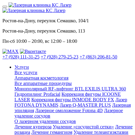
Ростов-на-Дону, переулок Семашко, 104/1
Ростов-на-Дону, переулок Семашко, 113
Пн-сб
10:00 – 20:00
, вс
12:00 – 18:00
+7 (928) 111-31-25
+7 (928) 279-25-23
+7 (863) 206-81-50
Услуги
Все услуги
Аппаратная косметология
Все аппаратные процедуры
Монополярный RF-лифтинг BTL EXILIS ULTRA 360
Гидропилинг Profacial
Коррекция фигуры ICOONE
LASER
Коррекция фигуры INMODE BODY FX
Лазер
FOTONA DYNAMIS
Лазер Q-MASTER PLUS
Лазерная
эпиляция
Лазерное омоложение Fotona 4D
Лазерное
удаление сосудов
О лазерном удалении сосудов
Лечение купероза
Удаление «сосудистой сетки»
Лечение
розацеа
Лечение гемангиом
Удаление телеангиэктазии