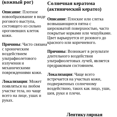
(кожный рог)
Солнечная кератома
(актинический кератоз)
Описание
: Плотное
новообразование в виде
Описание
: Плоские или слегка
рогового выступа,
возвышающиеся пятна с
состоящего из сильно
шероховатой поверхностью, часто
ороговевших клеток
покрытые корками или чешуйками.
кожи.
Цвет варьируется от розового до
красного или коричневого.
Причины
: Часто связана
с хроническим
Причины
: Возникает в результате
воздействием
длительного воздействия
ультрафиолетового
ультрафиолетовых лучей, является
излучения и
предраковым состоянием.
механическими
повреждениями кожи.
Локализация
: Чаще всего
встречается на участках кожи,
Локализация
: Может
подверженных солнечному
появляться на любом
воздействию, таких как лицо, уши,
участке тела, но чаще
шея, руки и плечи.
всего на лице, ушах и
руках.
Лентикулярная