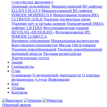
(«сосудистых звездочек»)
Лазерный эндолифтинг
Микроигольчатый RF-лифтинг
ELLISYS PLUS S
Микроигольчатый RF-лифтинг
INMODE MORPHEUS 8
Микротоковая терапия BIO-
ULTIMATE GOLD
Удаление пигментных пятен
Удаление тату и татуажа лазером
Ультразвуковой SMAS-
лифтинг LIFTERA
Фотодинамическая терапия
REVIXAN «DUOLIGHT»
Фотоомоложение IPL
INMODE LUMECCA
Интимное отбеливание
Инъекционная косметология
Консультация специалистов
Массаж
Обследования
Удаление новообразований
Удаление новообразований
интимной области
Уходовая косметология
Хирургические услуги
Акции
Специалисты
О нас
О компании
О медицинской деятельности
О платных
медицинских услугах
Информация
Блог
Отзывы
Контакты
Обратный звонок