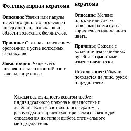
кератома
Фолликулярная кератома
Описание
: Мелкие
Описание
: Узелки или папулы
плоские или слегка
телесного цвета с ороговевшей
возвышающиеся пятна
поверхностью, возникающие в
коричневого или черного
области волосяных фолликулов.
цвета.
Причины
: Связана с нарушением
Причины
: Связана с
ороговения в устье волосяных
воздействием солнечных
фолликулов.
лучей и возрастными
изменениями кожи.
Локализация
: Чаще всего
появляется на волосистой части
Локализация
: Обычно
головы, лице и шее.
появляется на лице, руках
и предплечьях.
Каждая разновидность кератом требует
индивидуального подхода к диагностике и
лечению. Если у вас появились кератомы,
рекомендуется проконсультироваться с врачом для
определения их типа и выбора оптимального
метода удаления.