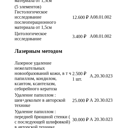
материала от 1,5см
(5 элементов)
Гистологическое
исследование
A08.01.002
12.600 ₽
послеоперационного
материала от 1,5см
Цитологическое
A08.01.002
3.400 ₽
исследование
Лазерным методом
Лазерное удаление
нежелательных
новообразований кожи, в т ч
2.500 ₽
А.20.30.023
папиллом, кондилом,
1 шт.
ксантом, ксантелазм,
себорейного кератоза
Удаление папиллом :
шея+декольте в авторской
А 20.30.023
25.000 ₽
технике
Удаление папиллом :
передней брюшной стенки (
А 20.30.023
30.000 ₽
с последующей шлифовкой)
в авторской технике